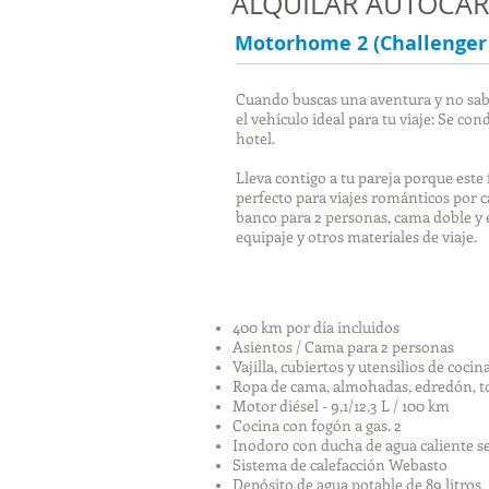
ALQUILAR AUTOCAR
Motorhome 2 (Challenger 
Cuando buscas una aventura y no sab
el vehículo ideal para tu viaje: Se 
hotel.
Lleva contigo a tu pareja porque este 
perfecto para viajes románticos por c
banco para 2 personas, cama doble y
equipaje y otros materiales de viaje.
400 km por día incluidos
Asientos / Cama para 2 personas
Vajilla, cubiertos y utensilios de cocin
Ropa de cama, almohadas, edredón, to
Motor diésel - 9,1/12,3 L / 100 km
Cocina con fogón a gas. 2
Inodoro con ducha de agua caliente s
Sistema de calefacción Webasto
Depósito de agua potable de 89 litros